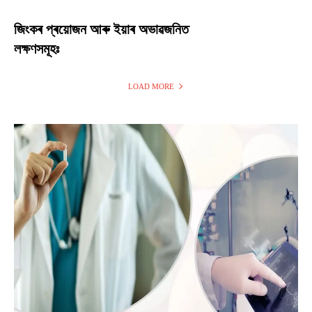
জিংকৰ প্ৰয়োজন আৰু ইয়াৰ অভাৱজনিত
লক্ষণসমূহঃ
LOAD MORE