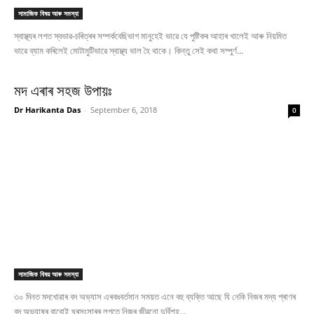
সামাজিক বিষয় আৰু সমস্যা
স্বাস্থ্যৰ লগত স্বভাৱ-চৰিত্ৰৰ সম্পৰ্কবেছিভাগ মানুহেই ভাৱে যে পুষ্টিকৰ আহাৰ খালেই আৰু নিয়মিত
ভাৱে ব্যাম কৰিলেই মোটামুটিভাৱে স্বাস্থ্য ভাল হৈ থাকে। কিন্তু সেই কথা সম্পুৰ্ণ...
মদ এৰাৰ সহজ উপায়ঃ
Dr Harikanta Das
-
September 6, 2018
0
সামাজিক বিষয় আৰু সমস্যা
৩০ দিনত মদখোৱাৰ বদ অভ্যাস এৰকঃবৰ্তমান সময়ত এনে বহু ব্যক্তি আছে যি নেকি নিজৰ মদ্য প্ৰাণৰ
বদ অভ্যাষৰ বাবোই ঘৰসংসাৰৰ লগতে নিজৰ জীৱনো দুৰ্বিশহ...