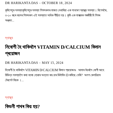
DR HARIKANTA DAS
-
OCTOBER 18, 2024
কৃমিপেলুৰ সমস্যাকৃমিপেলুৰ সমস্যা শিশুসকলৰ মাজত দেখাদিয়া এক সাধাৰণ স্বাস্থ্য সমস্যা। বিশেষকৈ,
৩-১০ বছৰ বয়সৰ শিশুসকল এই সমস্যাত অধিক পীড়িত হয়। কৃমি এক মাৰাত্মক পৰজীৱী যি শিশুৰ
অন্ত্ৰত...
স্বাস্থ্য
নিৰোগী হৈ থাকিবলৈ VITAMIN D/CALCIUM কিমান
প্ৰয়োজন
DR HARIKANTA DAS
-
MAY 15, 2024
নিৰোগী হৈ থাকিবলৈ VITAMIN D/CALCIUM কিমান প্ৰয়োজনঃ আমাৰ উচৰলৈ ৰোগী আহে
বিভিন্ন সমস্যালৈ কথা বতৰা হোৱাৰ অন্তত কয় চাৰ ভিটামিন D কমিছে নেকি? অলপ কেলচিয়াম
টেৱলেট দিয়ক ।...
স্বাস্থ্য
কিডনী পাথৰ কিয় হয়?