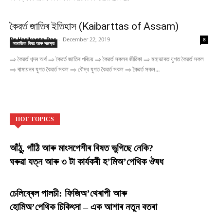
কৈৱৰ্ত জাতিৰ ইতিহাস (Kaibarttas of Assam)
Dr Harikanta Das
-
December 22, 2019
8
সামাজিক বিষয় আৰু সমস্যা
⇒ কৈৱৰ্ত শব্দৰ অৰ্থ ⇒ কৈৱৰ্ত জাতিৰ পৰিচয় ⇒ কৈৱৰ্ত সকলৰ জীৱিকা ⇒ মহাভাৰত যুগত কৈৱৰ্ত সকল
⇒ ৰামায়নৰ যুগত কৈৱৰ্ত সকল ⇒ বৌদ্ধ যুগত কৈৱৰ্ত সকল ⇒ কৈৱৰ্ত সকল...
HOT TOPICS
আঁঠু, গাঁঠি আৰু মাংসপেশীৰ বিষত ভুগিছে নেকি?
ঘৰুৱা যত্ন আৰু ৩ টা কাৰ্যকৰী হ’মিঅ’পেথিক ঔষধ
চেলিব্ৰেল পালচী: ফিজিঅ’থেৰাপী আৰু
হোমিঅ’পেথিক চিকিৎসা – এক আশাৰ নতুন বতৰা