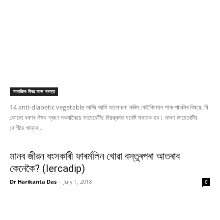
সামাজিক বিষয় আৰু সমস্যা
14 anti-diabetic vegetable আজি আমি আলোচনা কৰিম কেইবিধমান শাক-পাচলিৰ বিষয়ে, যি
কোনো ধৰণৰ ঔষধ গ্ৰহণ নকৰাকৈয়ে ডায়েবেটিছ নিয়ন্ত্ৰনত যথেষ্ট সহায়ক হব। কাৰণ ডায়েবেটিছ
ৰোগীয়ে খাদ্যৰ...
মানব জীৱন ধংসকাৰী ফাৰৰ্মলিন খোৱা বস্তুৰপৰা আতৰাব
কেনেকৈ? (lercadip)
Dr Harikanta Das
-
July 1, 2018
0