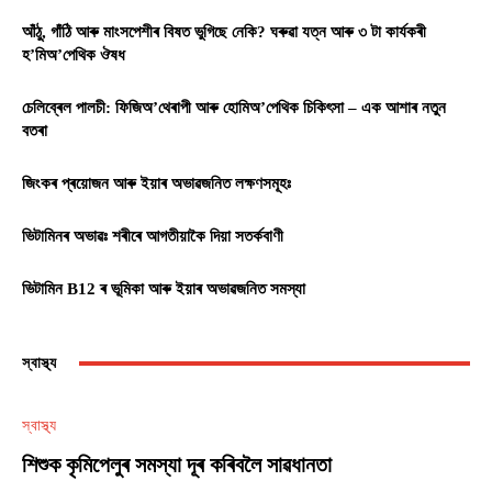
আঁঠু, গাঁঠি আৰু মাংসপেশীৰ বিষত ভুগিছে নেকি? ঘৰুৱা যত্ন আৰু ৩ টা কাৰ্যকৰী
হ’মিঅ’পেথিক ঔষধ
চেলিব্ৰেল পালচী: ফিজিঅ’থেৰাপী আৰু হোমিঅ’পেথিক চিকিৎসা – এক আশাৰ নতুন
বতৰা
জিংকৰ প্ৰয়োজন আৰু ইয়াৰ অভাৱজনিত লক্ষণসমূহঃ
ভিটামিনৰ অভাৱঃ শৰীৰে আগতীয়াকৈ দিয়া সতৰ্কবাণী
ভিটামিন B12 ৰ ভূমিকা আৰু ইয়াৰ অভাৱজনিত সমস্যা
স্বাস্থ্য
স্বাস্থ্য
শিশুক কৃমিপেলুৰ সমস্যা দূৰ কৰিবলৈ সাৱধানতা