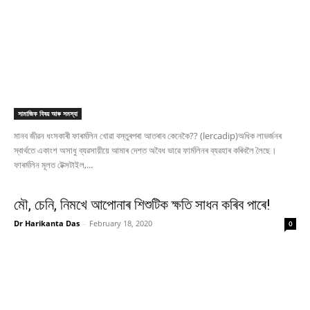
সামাজিক বিষয় আৰু সমস্যা
মানব জীৱন ধংসকাৰী ফাৰৰ্মলিন খোৱা বস্তুৰপৰা আতৰাব কেনেকৈ?? (lercadip)অধিক লাভৰ্জনৰ
স্বাৰ্থতে একাংশ অসাধু ব্যৱসায়ীয়ে আমাৰ দেশত অবৈধ ভাৱে ফাৰ্মলিনৰ ব্যৱহাৰ কৰিবলৈ লৈছে।
ফাৰৰ্মলিন মূলত টেক্সটাইল,...
মৌ, চেনি, নিমখে আপোনাৰ শিশুটিক ক্ষতি সাধন কৰিব পাৰে!
Dr Harikanta Das
-
February 18, 2020
0