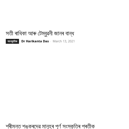
সতী ৰাধিকা আৰু টেম্বুৱনী জানৰ বান্ধ
Dr Harikanta Das
-
March 13, 2021
সাংস্কৃতিক
শ্ৰীমন্ত শঙ্কৰদেৱ মানুহৰ পূৰ্ণ সংস্কৃতিৰ প্ৰতীক