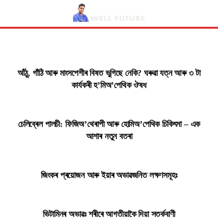
আঁঠু, গাঁঠি আৰু মাংসপেশীৰ বিষত ভুগিছে নেকি? ঘৰুৱা যত্ন আৰু ৩ টা
কাৰ্যকৰী হ’মিঅ’পেথিক ঔষধ
চেলিব্ৰেল পালচী: ফিজিঅ’থেৰাপী আৰু হোমিঅ’পেথিক চিকিৎসা – এক
আশাৰ নতুন বতৰা
জিংকৰ প্ৰয়োজন আৰু ইয়াৰ অভাৱজনিত লক্ষণসমূহঃ
ভিটামিনৰ অভাৱঃ শৰীৰে আগতীয়াকৈ দিয়া সতৰ্কবাণী