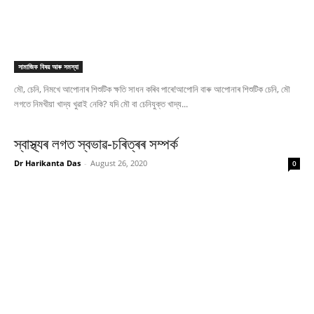
সামাজিক বিষয় আৰু সমস্যা
মৌ, চেনি, নিমখে আপোনাৰ শিশুটিক ক্ষতি সাধন কৰিব পাৰে!আপোনি বাৰু আপোনাৰ শিশুটিক চেনি, মৌ
লগতে নিমখীয়া খাদ্য খুৱাই নেকি? যদি মৌ বা চেনিযুক্ত খাদ্য...
স্বাস্থ্যৰ লগত স্বভাৱ-চৰিত্ৰৰ সম্পৰ্ক
Dr Harikanta Das
-
August 26, 2020
0