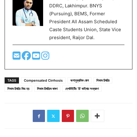
DDRC, Lakhimpur. BNYS
(Pursuing), BEMS, Former
President All Assam Scheduled
Caste Students Union, State Vice
president, Raijor Dal.
TAGS
Compensated Cirrhosis
বংশানুক্রমিক ৰোগ
লিভাৰ চিৰচিচ
লিভাৰ চিৰচিচ কিয় হয়
লিভাৰ চিৰচিচৰ কাৰণ
হেপাটাইটিচ ‘চি’ ভাইৰাচ সংক্রমণ