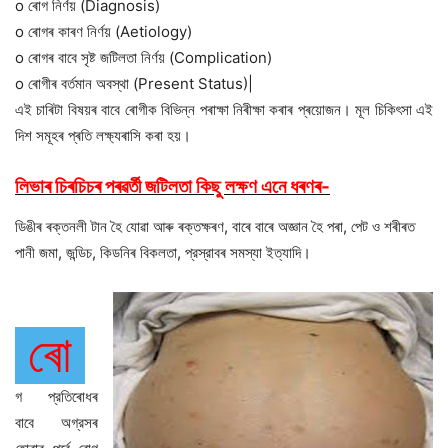
o ৰোগ নির্ণয় (Diagnosis)
o ৰোগৰ কাৰণ নির্ণয় (Aetiology)
o ৰোগৰ বাবে সৃষ্ট জটিলতা নির্ণয় (Complication)
o ৰোগীৰ বর্তমান অবস্থা (Present Status)|
এই চাৰিটা বিষয়ৰ বাবে ৰোগীক বিভিন্ন পৰাক্ষা নিৰীক্ষা কৰাৰ প্ৰয়োজন। মূল চিকিৎসা এই
দিশ সমূহৰ প্ৰতি লক্ষ্যৰাসি কৰা হয়।
লিভাৰ চিৰচিচৰ পৰৱৰ্তী জটিলতা কিছু লক্ষণ এনে ধৰণৰ-
ডিঙীৰ ৰক্তনলী টান হৈ যোৱা আৰু ৰক্তক্ষৰণ, বাৰে বাৰে অজ্ঞান হৈ পৰা, পেট ও শৰীৰত
পানী জমা, জন্ডিচ, কিডনিৰ বিকলতা, প্রস্রাবৰ সমস্যা ইত্যাদি।
ৰো
গ প্রতিৰোধৰ
বাবে অগ্রসৰ