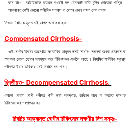
কাষ চাপে। আটাইতকৈ ভয়াৱহ কথাটো হল বেমাৰটো অতি বৃদ্ধি নোহোৱা পৰ্যন্ত
আক্ৰান্ত ৰোগী কোনো শাৰীৰিক সমস্যা বা ৰোগৰ কোন লক্ষণ দেখা নাযায়।
লিভাৰ চিৰচিচক মূলত দুই ভাগত ভাগ কৰা হয়ঃ
Compensated Cirrhosis-
এই ৰোগীৰ চিৰচিচ অৱস্থাত স্বাভাবিক মানুহৰ দৰেই সাধাৰণ সমস্যা অথবা তেজবমি বা
পায়খানা কোলা হোৱাৰ সমস্যাৰ বাবে চিকিৎসকৰ ওচৰলৈ আহে । নিয়মিত শাৰীৰিক স্বাস্থ্য
পৰীক্ষাত ইয়াৰ অধিকাংশৰেই চিৰচিচ ধৰা পৰে।
দ্ব্বিতীয়ত- Decompensated Cirrhosis.
কোনো কোনো ৰোগী শৰীৰত পানী জমা অবস্থাত, জন্ডিচৰ বাবে বা অজ্ঞাত কাৰণত
চিকিতৎসকৰ শৰণাপন্ন হয়।
চিৰচিচ আক্ৰান্ত ৰোগীৰ চিকিৎসাৰ লক্ষণীয় দিশ সমূহঃ-