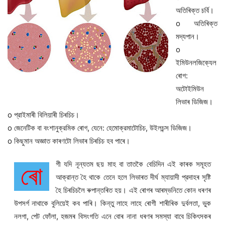
অতিৰিক্ত চর্বি।
o অতিৰিক্ত
মদ্যপান।
o
ইমিউনলজিক্যেল
ৰোগ:
অটোইমিউন
লিভাৰ ডিজিজ।
o প্রাইমাৰী বিলিয়াৰী চিৰচিচ।
o জেনেটিক বা বংশানুক্রমিক ৰোগ, যেনে: হেমোক্রমাটোচিচ, উইলচন্স ডিজিজ।
o কিছুমান অজ্ঞাত কাৰণটো লিভাৰ চিৰচিচ হব পাৰে।
গী যদি নূন্যতম ছয় মাহ বা তাতকৈ বেচিদিন এই কাৰক সমূহত
ৰো
আক্রান্ত হৈ থাকে তেনে হলে লিভাৰত দীর্ঘ ম্যায়াদী প্রদাহৰ সৃষ্টি
হৈ চিৰচিচলৈ ৰুপান্তৰিত হয়। এই ৰোগৰ আৰম্ভনিতে কোন ধৰণৰ
উপসর্গ নাথাকে বুলিয়েই কব পাৰি। কিন্তু লাহে লাহে ৰোগী শাৰীৰিক দুর্বলতা, ভুক
নলগা, পেট ফোঁলা, হজমৰ বিসংগতি এনে বোৰ নানা ধৰণৰ সমস্যা বাবে চিকিৎসকৰ