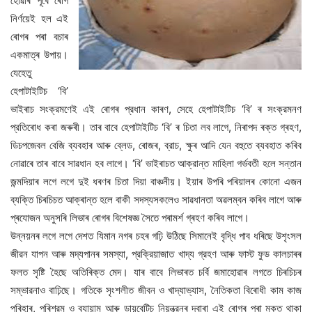
হোৱাৰ পূর্বে ৰোগ
নির্ণয়েই হল এই
ৰোগৰ পৰা বচাৰ
একমাত্ৰ উপায়।
যেহেতু
হেপাটাইটিচ ‘বি’
ভাইৰাচ সংক্রমণেই এই ৰোগৰ প্রধান কাৰণ, সেহে হেপাটাইটিচ ‘বি’ ৰ সংক্রমনণ
প্রতিৰোধ কৰা জৰুৰী। তাৰ বাবে হেপাটাইটিচ ‘বি’ ৰ চিতা লব লাগে, নিৰাপদ ৰক্ত গ্ৰহণ,
ডিচপজেবল বেজি ব্যবহাৰ আৰু ব্লেড, ৰোজৰ, ব্রাচ, ক্ষুৰ আদি যেন বহুতে ব্যবহাত কৰিব
নোৱাৰে তাৰ বাবে সাৱধান হব লাগে। ‘বি’ ভাইৰাচত আক্রান্ত মাহিলা গর্ভবতী হলে সন্তান
জন্মদিয়াৰ লগে লগে দুই ধৰণৰ চিতা দিয়া বাঞ্চনীয়। ইয়াৰ উপৰি পৰিয়ালৰ কোনো এজন
ব্যক্তি চিৰচিচত আক্ৰান্ত হলে বাকী সদস্যসকলেও সাৱধানতা অৱলম্বন কৰিব লাগে আৰু
প্ৰযোজন অনুসৰি লিভাৰ ৰোগৰ বিশেষজ্ঞ সৈতে পৰামৰ্শ গ্ৰহণ কৰিব লাগে।
উন্নয়নৰ লগে লগে দেশত যিমান নগৰ চহৰ গঢ়ি উঠিছে সিমানেই বৃদ্ধি পাব ধৰিছে উশৃংসল
জীৱন যাপন আৰু মদ্যপানৰ সমস্যা, প্রক্রিয়াজাত খাদ্য গ্রহণ আৰু ফাস্ট ফুড কালচাৰৰ
ফলত সৃষ্টি হৈছে অতিৰিক্ত মেদ। যাৰ বাবে লিভাৰত চর্বি জমাহোৱাৰ লগতে চিৰচিচৰ
সম্ভাৱনাও বাঢ়িছে। গতিকে সৃংশলীত জীবন ও খাদ্যাভ্যাস, নৈতিকতা বিৰোধী কাম কাজ
পৰিহাৰ, পৰিশ্রম ও ব্যায়াম আৰু ডায়বেটিচ নিয়ন্ত্রনৰ দ্বাৰা এই ৰোগৰ পৰা মুক্ত থাকা