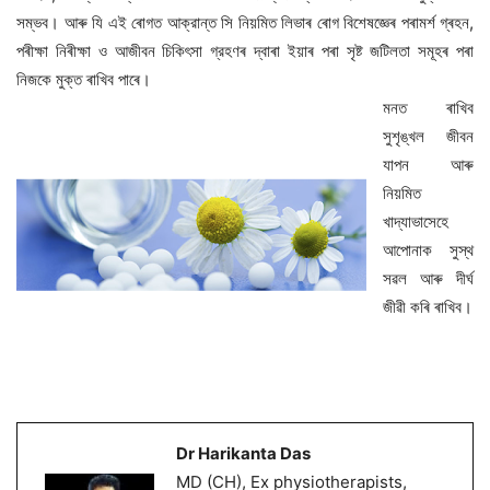
সম্ভব। আৰু যি এই ৰোগত আক্রান্ত সি নিয়মিত লিভাৰ ৰোগ বিশেষজ্ঞেৰ পৰামর্শ গ্ৰহন,
পৰীক্ষা নিৰীক্ষা ও আজীবন চিকিৎসা গ্রহণৰ দ্বাৰা ইয়াৰ পৰা সৃষ্ট জটিলতা সমূহৰ পৰা
নিজকে মুক্ত ৰাখিব পাৰে।
মনত ৰাখিব
সুশৃঙ্খল জীবন
যাপন আৰু
নিয়মিত
খাদ্যাভাসেহে
আপোনাক সুস্থ
সৱল আৰু দীৰ্ঘ
জীৱী কৰি ৰাখিব।
Dr Harikanta Das
MD (CH), Ex physiotherapists,