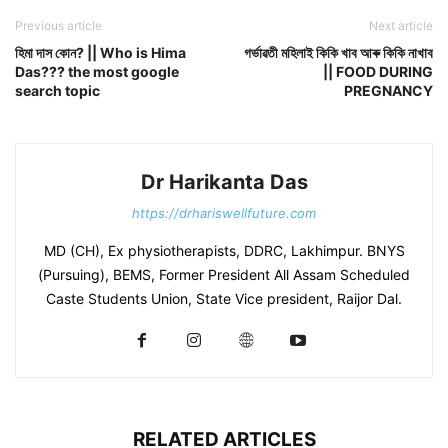
Previous article
Next article
হিমা দাস কোন? || Who is Hima
গৰ্ভাৱতী মহিলাই কিকি খাব আৰু কিকি নাখাব
Das??? the most google
|| FOOD DURING
search topic
PREGNANCY
Dr Harikanta Das
https://drhariswellfuture.com
MD (CH), Ex physiotherapists, DDRC, Lakhimpur. BNYS
(Pursuing), BEMS, Former President All Assam Scheduled
Caste Students Union, State Vice president, Raijor Dal.
RELATED ARTICLES