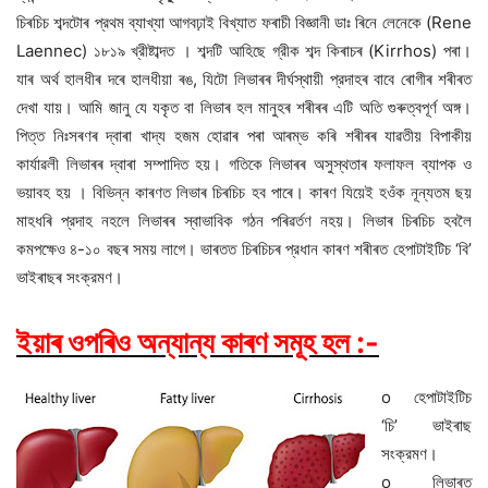
চিৰচিচ শব্দটোৰ প্রথম ব্যাখ্যা আগবঢ়াই বিখ্যাত ফৰাচী বিজ্ঞানী ডাঃ ৰিনে লেনেকে (Rene
Laennec) ১৮১৯ খ্রীষ্টাব্দত । শব্দটি আহিছে গ্রীক শব্দ কিৰাচৰ (Kirrhos) পৰা।
যাৰ অর্থ হালধীৰ দৰে হালধীয়া ৰঙ, যিটো লিভাৰৰ দীর্ঘস্থায়ী প্রদাহৰ বাবে ৰোগীৰ শৰীৰত
দেখা যায়। আমি জানু যে যকৃত বা লিভাৰ হল মানুহৰ শৰীৰৰ এটি অতি গুৰুত্বপূৰ্ণ অঙ্গ।
পিত্ত নিঃসৰণৰ দ্বাৰা খাদ্য হজম হোৱাৰ পৰা আৰম্ভ কৰি শৰীৰৰ যাৱতীয় বিপাকীয়
কার্যাৱলী লিভাৰৰ দ্বাৰা সম্পাদিত হয়। গতিকে লিভাৰৰ অসুস্থতাৰ ফলাফল ব্যাপক ও
ভয়াবহ হয় । বিভিন্ন কাৰণত লিভাৰ চিৰচিচ হব পাৰে। কাৰণ যিয়েই হওঁক নূন্যতম ছয়
মাহধৰি প্রদাহ নহলে লিভাৰৰ স্বাভাবিক গঠন পৰিৱর্তণ নহয়। লিভাৰ চিৰচিচ হবলৈ
কমপক্ষেও ৪-১০ বছৰ সময় লাগে। ভাৰতত চিৰচিচৰ প্রধান কাৰণ শৰীৰত হেপাটাইটিচ ‘বি’
ভাইৰাছৰ সংক্রমণ।
ইয়াৰ ওপৰিও অন্যান্য কাৰণ সমূহ হল :-
o হেপাটাইটিচ
‘চি’ ভাইৰাছ
সংক্রমণ।
o লিভাৰত