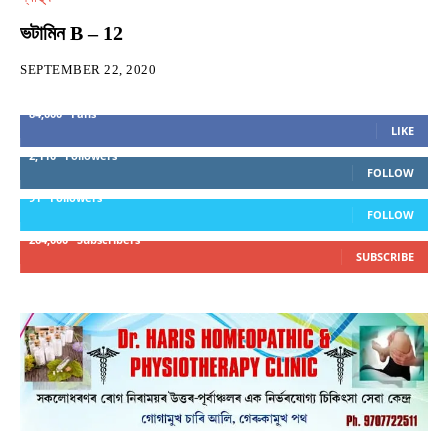
ভটামিন B – 12
SEPTEMBER 22, 2020
84,000
Fans
LIKE
2,110
Followers
FOLLOW
91
Followers
FOLLOW
264,000
Subscribers
SUBSCRIBE