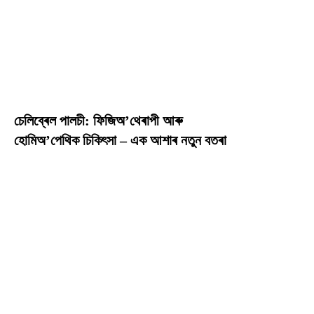
চেলিব্ৰেল পালচী: ফিজিঅ’থেৰাপী আৰু
হোমিঅ’পেথিক চিকিৎসা – এক আশাৰ নতুন বতৰা