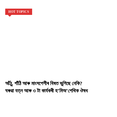
HOT TOPICS
আঁঠু, গাঁঠি আৰু মাংসপেশীৰ বিষত ভুগিছে নেকি?
ঘৰুৱা যত্ন আৰু ৩ টা কাৰ্যকৰী হ’মিঅ’পেথিক ঔষধ