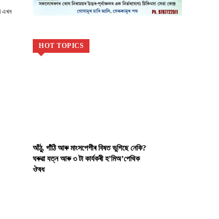
ি এখন
HOT TOPICS
আঁঠু, গাঁঠি আৰু মাংসপেশীৰ বিষত ভুগিছে নেকি?
ঘৰুৱা যত্ন আৰু ৩ টা কাৰ্যকৰী হ’মিঅ’পেথিক
ঔষধ