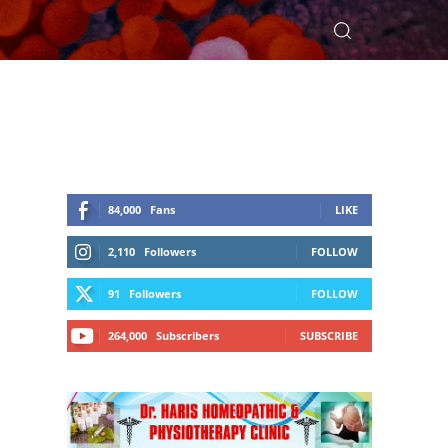
84,000
Fans
LIKE
2,110
Followers
FOLLOW
91
Followers
FOLLOW
264,000
Subscribers
SUBSCRIBE