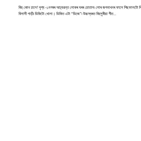
বিহু কোন ঢালে! দৃশ্য -১নগৰৰ আঢ্যৱন্ত লোকৰ ঘৰৰ চোতাল৷ লোৰ জপনাখনৰ ফালে পিছফালটো দ
বিলাসী গাড়ী৷ ডিকিটো খোলা। ডিকিত এটা “ডিজে”৷ উচ্চস্বৰত বিহুসুৰীয়া গীত...