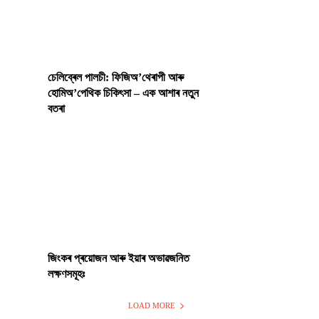
চেলিব্ৰেল পালচী: ফিজিঅ’থেৰাপী আৰু
হোমিঅ’পেথিক চিকিৎসা – এক আশাৰ নতুন
বতৰা
জিংকৰ প্ৰয়োজন আৰু ইয়াৰ অভাৱজনিত
লক্ষণসমূহঃ
LOAD MORE