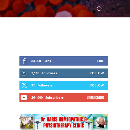
84,000
Fans
LIKE
2,110
Followers
FOLLOW
91
Followers
FOLLOW
264,000
Subscribers
SUBSCRIBE