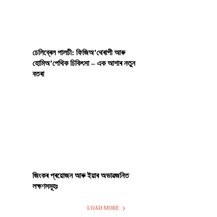
চেলিব্ৰেল পালচী: ফিজিঅ’থেৰাপী আৰু
হোমিঅ’পেথিক চিকিৎসা – এক আশাৰ নতুন
বতৰা
জিংকৰ প্ৰয়োজন আৰু ইয়াৰ অভাৱজনিত
লক্ষণসমূহঃ
LOAD MORE