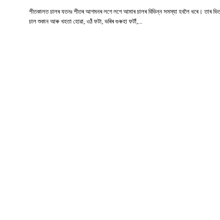
শীতকালত চালৰ যতনঃ শীতৰ আগমনৰ লগে লগে আমাৰ চালৰ বিভিন্ন সমস্যা হবলৈ ধৰে। তাৰ ভি
চাল শুকান আৰু খহতা হোৱা, ওঠঁ ফটা, ভৰিৰ গুৰুহা ফটাঁ,...