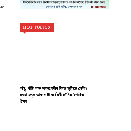
তৰত
HOT TOPICS
আঁঠু, গাঁঠি আৰু মাংসপেশীৰ বিষত ভুগিছে নেকি?
ঘৰুৱা যত্ন আৰু ৩ টা কাৰ্যকৰী হ’মিঅ’পেথিক
ঔষধ