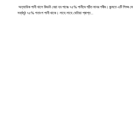
অত্যাধিক পানী খালে কিডনি বেয়া হব পাৰেঃ ৭৫% পানীৰে গঠিত মানৱ শৰীৰ। জন্মতে এটি শিশুৰ দ
সৰ্ব্বমূঠ ৭৫% শতাংশ পানী থাকে। লাহে লাহে যেতিয়া প্ৰাপ্ত...