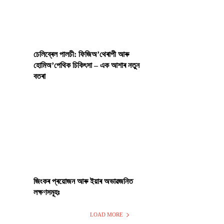
চেলিব্ৰেল পালচী: ফিজিঅ’থেৰাপী আৰু
হোমিঅ’পেথিক চিকিৎসা – এক আশাৰ নতুন
বতৰা
জিংকৰ প্ৰয়োজন আৰু ইয়াৰ অভাৱজনিত
লক্ষণসমূহঃ
LOAD MORE