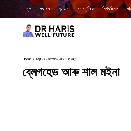
গৃহ
স্বাস্থ্য
নৃতত্ব
সাংস্কৃতিক
স্থিৰচিত্ৰ
সা
Home
Tags
ব্লেগহেড আৰু শাল মইনা
ব্লেগহেড আৰু শাল মইনা