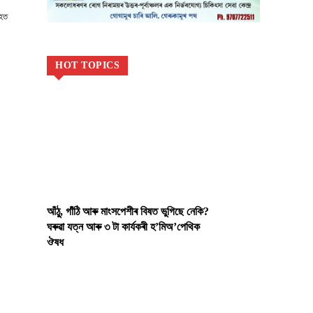
েহত
HOT TOPICS
আঁঠু, গাঁঠি আৰু মাংসপেশীৰ বিষত ভুগিছে নেকি?
ঘৰুৱা যত্ন আৰু ৩ টা কাৰ্যকৰী হ’মিঅ’পেথিক
ঔষধ