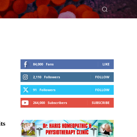
84,000
Fans
LIKE
2,110
Followers
FOLLOW
91
Followers
FOLLOW
264,000
Subscribers
SUBSCRIBE
its