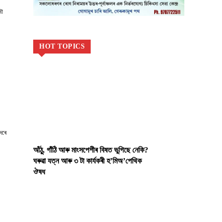
মৌ
HOT TOPICS
দৰে
আঁঠু, গাঁঠি আৰু মাংসপেশীৰ বিষত ভুগিছে নেকি?
ঘৰুৱা যত্ন আৰু ৩ টা কাৰ্যকৰী হ’মিঅ’পেথিক
ঔষধ