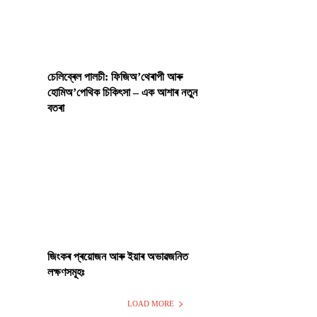
চেলিব্ৰেল পালচী: ফিজিঅ’থেৰাপী আৰু
হোমিঅ’পেথিক চিকিৎসা – এক আশাৰ নতুন
বতৰা
জিংকৰ প্ৰয়োজন আৰু ইয়াৰ অভাৱজনিত
লক্ষণসমূহঃ
LOAD MORE