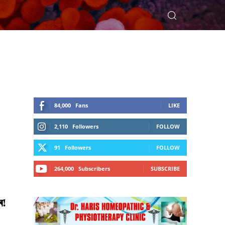
84,000
Fans
LIKE
2,110
Followers
FOLLOW
91
Followers
FOLLOW
264,000
Subscribers
SUBSCRIBE
ে!