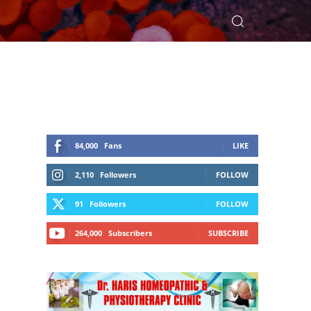
84,000
Fans
LIKE
2,110
Followers
FOLLOW
91
Followers
FOLLOW
264,000
Subscribers
SUBSCRIBE