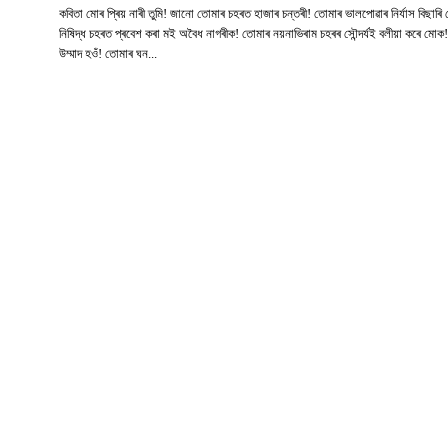
কবিতা মোৰ প্ৰিয় নাৰী তুমি! জানো তোমাৰ চহৰত হাজাৰ চন্তৰী! তোমাৰ ভালপোৱাৰ নিৰ্যাস বিছাৰি
নিষিদ্ধ চহৰত প্ৰবেশ কৰা মই অবৈধ নাগৰীক! তোমাৰ নয়নাভিৰাম চহৰৰ সৌন্দৰ্যই বলীয়া কৰে মোক
উম্মাদ হওঁ! তোমাৰ ঘন...