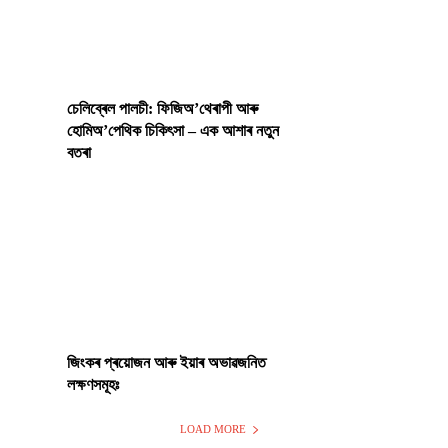
চেলিব্ৰেল পালচী: ফিজিঅ’থেৰাপী আৰু
হোমিঅ’পেথিক চিকিৎসা – এক আশাৰ নতুন
বতৰা
জিংকৰ প্ৰয়োজন আৰু ইয়াৰ অভাৱজনিত
লক্ষণসমূহঃ
LOAD MORE