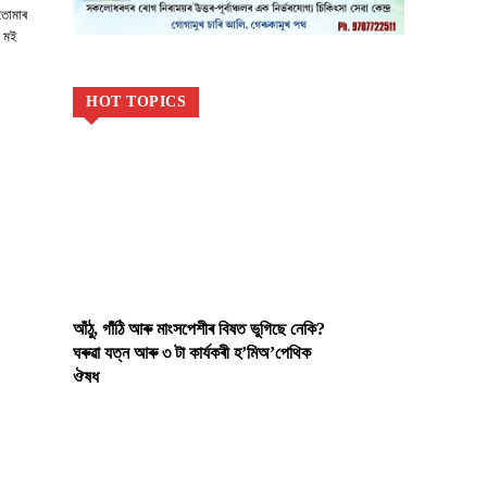
 তোমাৰ
! মই
HOT TOPICS
আঁঠু, গাঁঠি আৰু মাংসপেশীৰ বিষত ভুগিছে নেকি?
ঘৰুৱা যত্ন আৰু ৩ টা কাৰ্যকৰী হ’মিঅ’পেথিক
ঔষধ