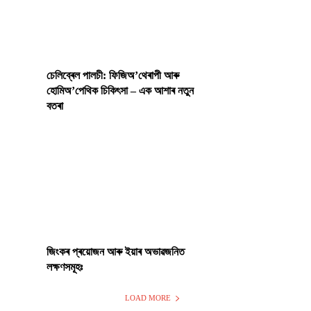
চেলিব্ৰেল পালচী: ফিজিঅ’থেৰাপী আৰু
হোমিঅ’পেথিক চিকিৎসা – এক আশাৰ নতুন
বতৰা
জিংকৰ প্ৰয়োজন আৰু ইয়াৰ অভাৱজনিত
লক্ষণসমূহঃ
LOAD MORE