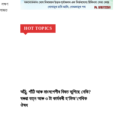
 লক্ষণ
 লাজত
HOT TOPICS
আঁঠু, গাঁঠি আৰু মাংসপেশীৰ বিষত ভুগিছে নেকি?
ঘৰুৱা যত্ন আৰু ৩ টা কাৰ্যকৰী হ’মিঅ’পেথিক
ঔষধ