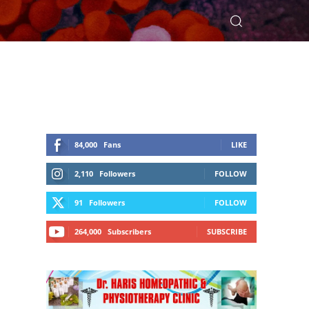
84,000
Fans
LIKE
2,110
Followers
FOLLOW
91
Followers
FOLLOW
264,000
Subscribers
SUBSCRIBE